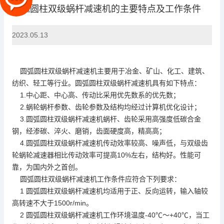
圆弧圆柱双级蜗杆减速机的主要特点及工作条件
2023.05.13
圆弧圆柱双级蜗杆
减速机
主要用于冶金、矿山、化工、建筑、
纺织、轻工等行业。圆弧圆柱双级蜗杆减速机具有如下特点：
1.中心距、中心高、传动比采用优先数系的优先数；
2.
蜗轮蜗杆
参数、齿轮参数及结构均经过计算机优化设计；
3.圆弧圆柱双级蜗杆减速机蜗杆、齿轮采用高强度低碳合金
钢，经渗碳、淬火、磨销，齿面硬度高，精高高；
4.圆弧圆柱双级蜗杆减速机传动效率较高、噪声低，与双级齿
轮蜗轮减速器相比传动效率可提高10%左右，结构好。性能可
靠，为国内外之首创。
圆弧圆柱双级蜗杆减速机工作条件应符合下列要求：
1 圆弧圆柱双级蜗杆减速机均适用于正、反向运转，输入轴较
高转速不大于1500r/min。
2 圆弧圆柱双级蜗杆减速机工作环境温度-40℃～+40℃，当工