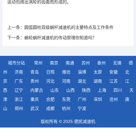
运动包络出涡轮的齿面而形成的。
上一条：
圆弧圆柱双级蜗杆减速机的主要特点及工作条件
下一条：
蜗轮蜗杆减速机的传动原理你知道吗？
城市分站
常州
南京
南通
苏州
泰州
无锡
德
州
济南
青岛
日照
潍坊
淄博
太原
安徽
北
京
广东
贵州
河北
河南
湖北
湖南
江苏
江
西
辽宁
内蒙古
山东
山西
陕西
上海
四川
天
津
浙江
重庆
合肥
东莞
广州
深圳
沧州
唐
山
郑州
武汉
成都
杭州
宁波
版权所有 © 2025 德凯减速机