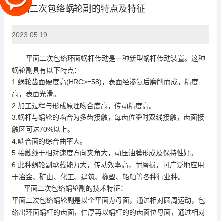
平面二次包络蜗轮副的特点及特征
2023.05.19
平面二次包络环面蜗杆传动是一种新型蜗杆传动装置。这种
蜗轮副具有以下特点：
1.蜗轮齿面硬度高(HRC>=58)，表面经渗氨后磨削而成，精度
高，表面光滑。
2.加工过程与形成原理吻合度高，传动精度高。
3.蜗杆与蜗轮的啮合为多齿接触，每齿位瞬时双线接触，齿面接
触区可达70%以上。
4.啮合面的综合曲率大。
5.接触线于相对速度方向夹角大，动压油膜形成及保持性好。
6.此种蜗轮副承载能力大，传动效率高，耐磨损，可广泛地应用
于冶金、矿山、化工、建筑、橡塑、船舶等各种行业种。
平面二次包络蜗轮副的技术特征：
平面二次包络蜗轮副是以个平面为母面，通过相对圆周运动，包
络出环面蜗杆的齿面，仁厚再以蜗杆的的齿面位母面，通过相对