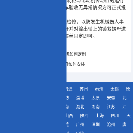
5、电机启动前应进行检查控制柜与电动机传动链的运行
状况及接线良好无误空载试车验收无异常情况方可正式投
入生产
6、非技术人员严禁打开下盖检修，以防发生机械伤人事
件的发生，并且要把电源断开并对输出轴上的锁紧螺母进
行处理确认没问题后方可上螺丝固定即可。
上一条：
TPU包络环面蜗杆减速机如何定制
下一条：
TPU500二次包络减速机如何安装
城市分站
常州
南京
南通
苏州
泰州
无锡
德
州
济南
青岛
日照
潍坊
淄博
太原
安徽
北
京
广东
贵州
河北
河南
湖北
湖南
江苏
江
西
辽宁
内蒙古
山东
山西
陕西
上海
四川
天
津
浙江
重庆
合肥
东莞
广州
深圳
沧州
唐