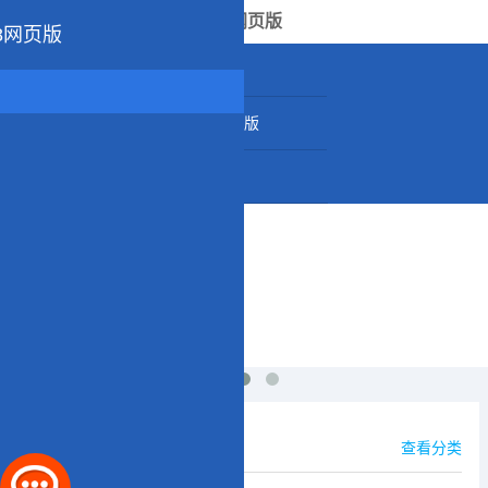
U8网页版
8网页版
公司介绍
产品中心
供应信息
公司U8网页版
企业图集
联系我们
新闻中心
查看分类