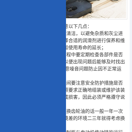
二次包络
减速机
使用时应注意以下几点：
1、安装时要保证装配环境的清洁，以避免杂质和灰尘进
入机器内部。此外，还要选择合适的润滑剂进行保养和维
护设备，以确保其正常运行和使用寿命的延长；
2、在运行二次包络减速机过程中要定期检查各部件是否
正常工作并做好相关记录，以便出现问题后能够及时找出
原因并及时解决,同时也要注意噪音问题防止因不正常运
转而引起的噪声;
3、在操作二次包络减速机期间要注意安全防护措施是否
到位等注意事项。如果不按照要求正确地组装或维护该装
置，可能会对设备和人身造成损害，因此必须严格遵守说
明书的指导.
4、二次包络减速机蜗轮箱更换齿轮油的话一般一年一次
就可以，但是如果是工作环境差的环境二三年就得考虑换
油的；