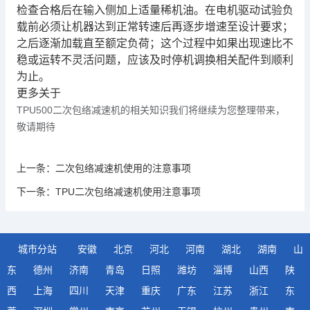
检查合格后在输入侧加上适量稀机油。在电机驱动试验负
载前必须让机器达到正常转速后再逐步增速至设计要求；
之后逐渐加载直至额定负荷；这个过程中如果出现速比不
稳或运转不灵活问题，应该及时停机调换相关配件到顺利
为止。
更多关于
TPU500二次包络减速机的相关知识我们将继续为您整理带来，
敬请期待
上一条：
二次包络减速机使用的注意事项
下一条：
TPU二次包络减速机使用注意事项
城市分站
安徽
北京
河北
河南
湖北
湖南
山
东
德州
济南
青岛
日照
潍坊
淄博
山西
陕
西
上海
四川
天津
重庆
广东
江苏
浙江
东