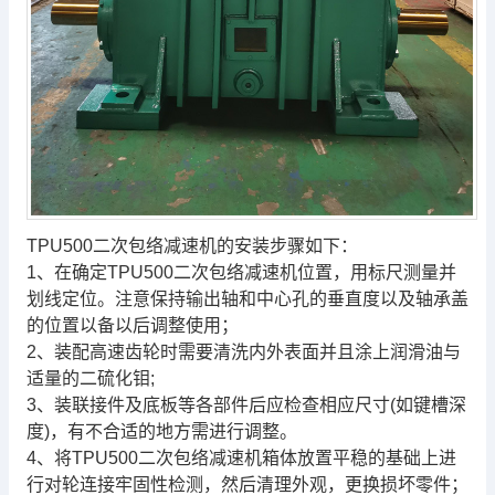
TPU500二次包络
减速机
的安装步骤如下：
1、在确定
TPU500二次包络减速机
位置，用标尺测量并
划线定位。注意保持输出轴和中心孔的垂直度以及轴承盖
的位置以备以后调整使用；
2、装配高速齿轮时需要清洗内外表面并且涂上润滑油与
适量的二硫化钼;
3、装联接件及底板等各部件后应检查相应尺寸(如键槽深
度)，有不合适的地方需进行调整。
4、将
TPU500二次包络减速机
箱体放置平稳的基础上进
行对轮连接牢固性检测，然后清理外观，更换损坏零件；