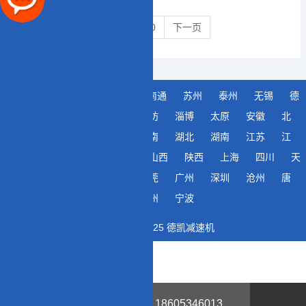
上一页
0
下一页
城市分站
常州
南京
南通
苏州
泰州
无锡
德
州
济南
青岛
日照
潍坊
淄博
太原
安徽
北
京
广东
贵州
河北
河南
湖北
湖南
江苏
江
西
辽宁
内蒙古
山东
山西
陕西
上海
四川
天
津
浙江
重庆
合肥
东莞
广州
深圳
沧州
唐
山
郑州
武汉
成都
杭州
宁波
版权所有 © 2025 德凯减速机
18605346013