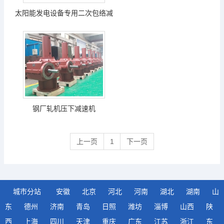
太阳能发电设备专用二次包络减
速机
钢厂轧机压下减速机
上一页
1
下一页
城市分站
安徽
北京
河北
河南
湖北
湖南
山
东
德州
济南
青岛
日照
潍坊
淄博
山西
陕
西
上海
四川
天津
重庆
广东
江苏
浙江
东