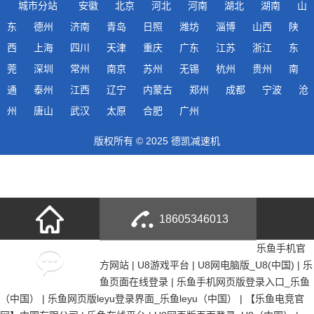
城市分站
安徽
北京
河北
河南
湖北
湖南
山
东
德州
济南
青岛
日照
潍坊
淄博
山西
陕
西
上海
四川
天津
重庆
广东
江苏
浙江
东
莞
深圳
常州
南京
苏州
无锡
杭州
贵州
南
通
泰州
江西
辽宁
内蒙古
郑州
成都
宁波
沧
州
唐山
武汉
太原
合肥
广州
版权所有 © 2025 德凯减速机
18605346013
乐鱼手机官
方网站
|
U8游戏平台
|
U8网电脑版_U8(中国)
|
乐
鱼页面在线登录
|
乐鱼手机网页版登录入口_乐鱼
（中国）
|
乐鱼网页版leyu登录界面_乐鱼leyu（中国）
|
【乐鱼电竞官