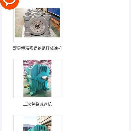
双导程精密蜗轮蜗杆减速机
二次包络减速机