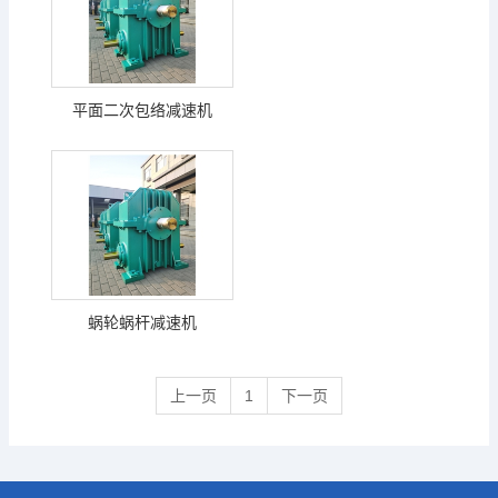
平面二次包络减速机
蜗轮蜗杆减速机
上一页
1
下一页