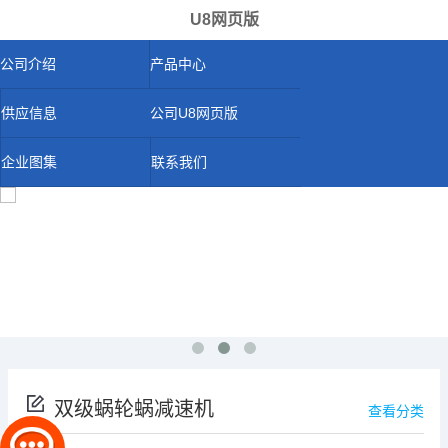
U8网页版
公司介绍
产品中心
供应信息
公司U8网页版
企业图集
联系我们
双级蜗轮蜗减速机
查看分类