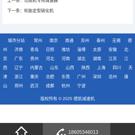
上一条：
切纸机专用减速器
下一条：
轮胎定型硫化机
城市分站
常州
南京
南通
苏州
泰州
无锡
德
州
济南
青岛
日照
潍坊
淄博
太原
安徽
北
京
广东
贵州
河北
河南
湖北
湖南
江苏
江
西
辽宁
内蒙古
山东
山西
陕西
上海
四川
天
津
浙江
重庆
合肥
东莞
广州
深圳
沧州
唐
山
郑州
武汉
成都
杭州
宁波
版权所有 © 2025 德凯减速机
18605346013