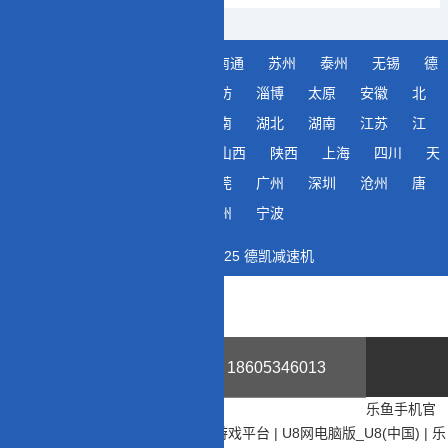
城市分站
常州
南京
南通
苏州
泰州
无锡
德
州
济南
青岛
日照
潍坊
淄博
太原
安徽
北
京
广东
贵州
河北
河南
湖北
湖南
江苏
江
西
辽宁
内蒙古
山东
山西
陕西
上海
四川
天
津
浙江
重庆
合肥
东莞
广州
深圳
沧州
唐
山
郑州
武汉
成都
杭州
宁波
版权所有 © 2025 德凯减速机
18605346013
乐鱼手机官
方网站
|
U8游戏平台
|
U8网电脑版_U8(中国)
|
乐