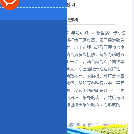
机
非标二次包络蜗轮蜗杆减速机
平面二次包络环面蜗杆传动于1971年发明的一种新型蜗杆传动装
置，这种蜗杆副具有以下特点：蜗杆齿面硬度高，表面经渗碳后
精确磨削而成，精度高，表面光滑。加工过程与成形原理吻合度
高，传动精度高。蜗杆与蜗轮的啮合为多齿接触，每齿为瞬时双
线接触，齿面接触区可达百分之七十以上。啮合面的综合曲率半
径大。接触线与相对速度方向夹角大，动压油膜形成及保持性
好。此种蜗轮副承载能力大，传动效率高，耐磨损，可广泛地应
用与冶金，矿山，化工，建筑，橡塑，船舶等各种行业中。平面
二次包络蜗轮副的技术特征：平面二次包络蜗轮副是以一个平面
为母面，通过相对圆周运动，包络出环面蜗杆的齿面，然后再以
蜗杆的齿面为母面，通过相对运动包络出蜗轮的齿面而形成的。