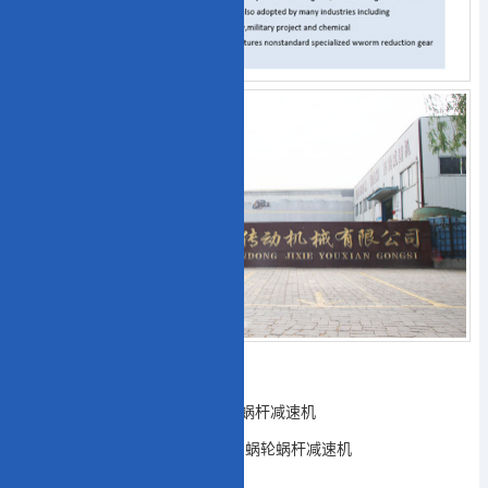
上一条：
非标定制二次包络蜗轮蜗杆减速机
下一条：
A200平面二次包络换名蜗轮蜗杆减速机