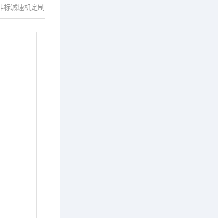
-非标减速机定制