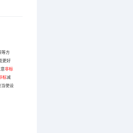
振等方
能更好
注意
非标
非标
减
应当使设