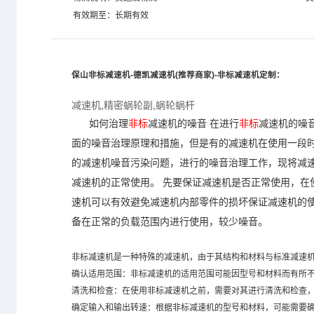
有效期至：长期有效
保山非标
减速机
-德凯
减速机
(推荐商家)-非标
减速机
定制：
减速机
,
精密蜗轮副
,
蜗轮蜗杆
如何治理
非标
减速机
的噪音 在进行
非标
减速机
的噪
面的噪音治理原理和措施，但是有的
减速机
在使用一段
的
减速机
噪音污染问题，进行的噪音治理工作，现将
减
减速机
的正常使用。 先要保证
减速机
是否正常使用，在
速机
可以有效避免
减速机
内部零件的损坏保证
减速机
的
备在正常的负载范围内进行使用，较少噪音。
非标
减速机
是一种特殊的
减速机
，由于其结构和材料与标准
减速
确认适用范围：非标
减速机
的适用范围可能因型号和材料而有所
清洗和检查：在使用非标
减速机
之前，需要对其进行清洗和检查
确定输入和输出转速：根据非标
减速机
的型号和材料，可能需要