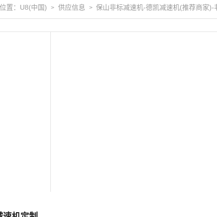
位置：
U8(中国)
供应信息
保山非标减速机-德凯减速机(推荐商家)
>
>
减速机定制