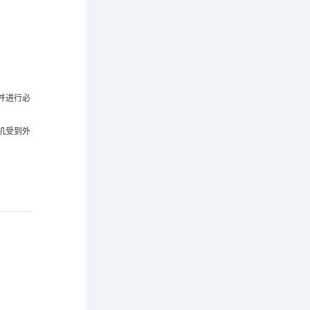
并进行必
机
受到外