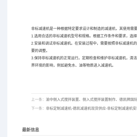
非标
减速机
是一种根据特定要求设计和制造的
减速机
，其使用需
1.选用合适的非标
减速机
型号和规格。根据工作条件和要求，选择
2.安装和调试非标
减速机
。在安装过程中，需要按照非标
减速机
的
要的调整。
3.保持非标
减速机
的正常运行。定期检查和维护非标
减速机
，清洁
界环境的影响，例如避免水、油等物质进入
减速机
。
上一条：
渝中侧入式搅拌装置、侧入式搅拌装置制作、德凯牌国
下一条：
非标定制减速机-德凯减速机现货供应-非标定制减速机安
最新信息