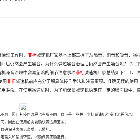
音治理工作时，
非标
减速机
厂家基本上都掌握了从隔音、消音和吸音、减
时间后仍然会产生噪音。为什么做过噪音治理后仍然会产生噪音呢？ 为了
速机
噪音治理中容易忽略的细节注意事项
非标
减速机
厂家总结如下： 1、
使用
非标
减速机
前应充分了解具体操作手法和注意事项。准确无误的使用
使用寿命。在使用
减速机
时，为了能保证
减速机
稳定在一定的噪声级中，
机
不同，因此其操作流程也有所不同。以下是一些关于非标
减速机
的操作流程信息：
不同，因此在使用前需要确认其适用范围。
，以确保其表面无杂质、无损坏。
确定输入和输出转速，以确保其正确运行。