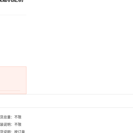
货总量：不限
装说明：不限
货说明：按订单