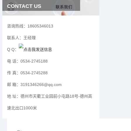
CONTACT US
咨询热线：
18605346013
联系人：
王经理
Q Q：
电 话：
0534-2745188
传 真：
0534-2745288
邮 箱：
3191346266@qq.com
地 址：
德州市天衢工业园前小屯路18号-德州高
速北出口1000米