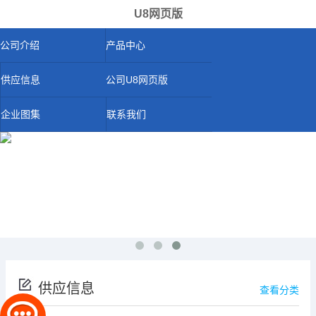
U8网页版
公司介绍
产品中心
供应信息
公司U8网页版
企业图集
联系我们
供应信息
查看分类