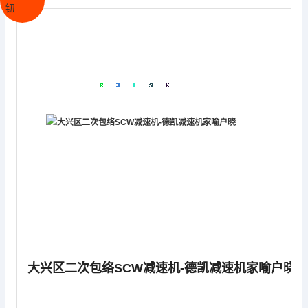
大兴区二次包络SCW减速机-德凯减速机家喻户晓