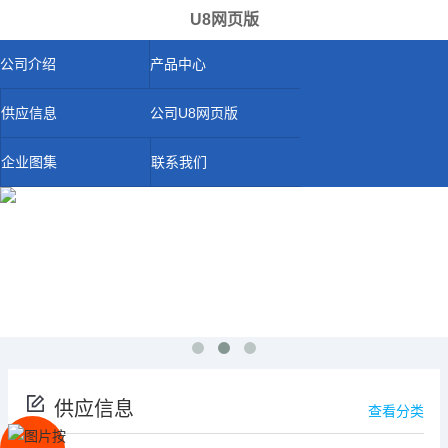
U8网页版
公司介绍
产品中心
供应信息
公司U8网页版
企业图集
联系我们
供应信息
查看分类