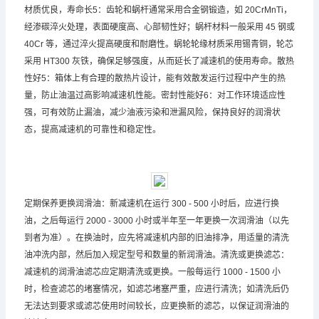
材质优良，寿命长5：齿轮和蜗杆通常采用合金钢锻造，如 20CrMnTi，
经渗碳淬火处理，表面硬度高、心部韧性好；蜗杆材料一般采用 45 钢或
40Cr 等，通过淬火提高硬度和耐磨性。蜗轮轮缘材质采用锡青铜，轮芯
采用 HT300 灰铁，确保足够强度，从而延长了
减速机
的使用寿命。散热
性好5：箱体上有合理的散热片设计，能有效散发运行过程中产生的热
量，防止油温过高影响
减速机
性能。密封性能好6：对工作环境适应性
强，可有效防止漏油，减少油液污染和泄漏风险，保持良好的润滑状
态，提高
减速机
的可靠性和稳定性。
定期保养更换润滑油：新
减速机
在运行 300 - 500 小时后，应进行换
油，之后每运行 2000 - 3000 小时或半年至一年更换一次润滑油（以先
到者为准）。在换油时，应先将
减速机
内部的旧油排净，用适量的清洗
油冲洗内部，然后加入规定型号和数量的新润滑油。清洗或更换滤芯：
减速机
的润滑油滤芯应定期清洗或更换。一般每运行 1000 - 1500 小
时，检查滤芯的堵塞情况，如滤芯堵塞严重，应进行清洗；如清洗后仍
无法达到要求或滤芯使用时间较长，应更换新的滤芯，以保证润滑油的