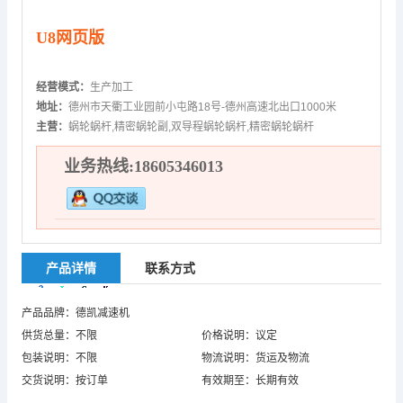
U8网页版
经营模式：
生产加工
地址：
德州市天衢工业园前小屯路18号-德州高速北出口1000米
主营：
蜗轮蜗杆,精密蜗轮副,双导程蜗轮蜗杆,精密蜗轮蜗杆
业务热线:18605346013
产品详情
联系方式
产品品牌：德凯减速机
供货总量：不限
价格说明：议定
包装说明：不限
物流说明：货运及物流
交货说明：按订单
有效期至：长期有效