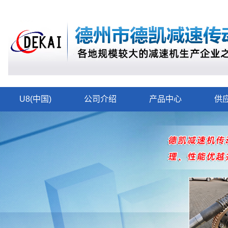
U8(中国)
公司介绍
产品中心
供