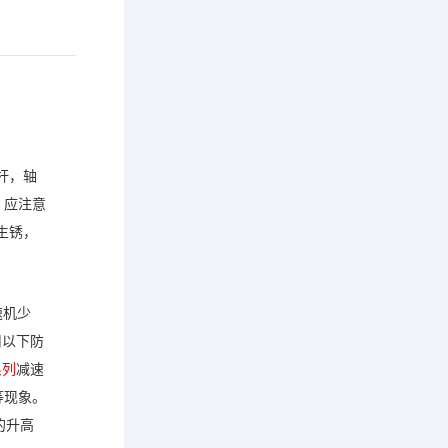
杆，轴
，应注意
和生锈，
速机
少
用以下防
系列
减速
等现象。
的升高