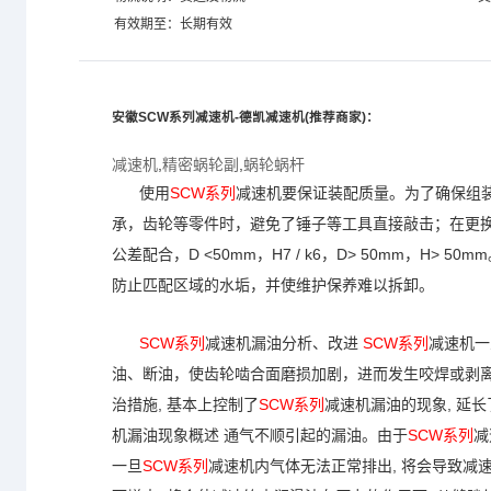
有效期至：长期有效
安徽SCW系列
减速机
-德凯
减速机
(推荐商家)：
减速机
,
精密蜗轮副
,
蜗轮蜗杆
使用
SCW系列
减速机
要保证装配质量。为了确保组
承，齿轮等零件时，避免了锤子等工具直接敲击；在更
公差配合，D <50mm，H7 / k6，D> 50mm，H
防止匹配区域的水垢，并使维护保养难以拆卸。
SCW系列
减速机
漏油分析、改进
SCW系列
减速机
一
油、断油，使齿轮啮合面磨损加剧，进而发生咬焊或剥
治措施, 基本上控制了
SCW系列
减速机
漏油的现象, 延长
机
漏油现象概述 通气不顺引起的漏油。由于
SCW系列
减
一旦
SCW系列
减速机
内气体无法正常排出, 将会导致
减