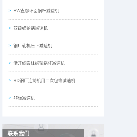
HW直廓环面蜗杆减速机
双级蜗轮蜗减速机
钢厂轧机压下减速机
渐开线圆柱蜗轮蜗杆减速机
RD钢厂连铸机用二次包络减速机
非标减速机
联系我们