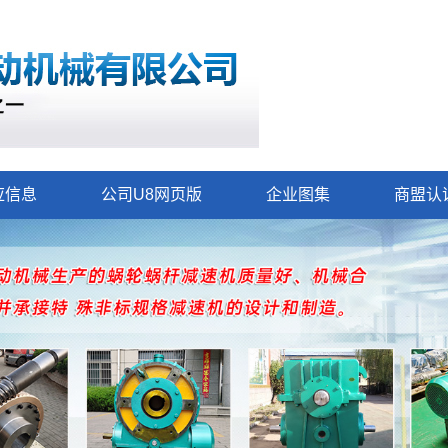
应信息
公司U8网页版
企业图集
商盟认