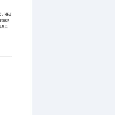
 等，通过
理的散热
泄漏风