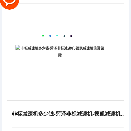
非标减速机多少钱-菏泽非标减速机-德凯减速机信誉保障