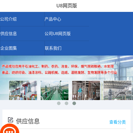
U8网页版
公司介绍
产品中心
供应信息
公司U8网页版
企业图集
联系我们
供应信息
查看分类