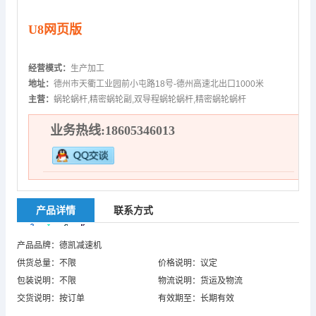
U8网页版
经营模式：
生产加工
地址：
德州市天衢工业园前小屯路18号-德州高速北出口1000米
主营：
蜗轮蜗杆,精密蜗轮副,双导程蜗轮蜗杆,精密蜗轮蜗杆
业务热线:18605346013
产品详情
联系方式
产品品牌：德凯减速机
供货总量：不限
价格说明：议定
包装说明：不限
物流说明：货运及物流
交货说明：按订单
有效期至：长期有效