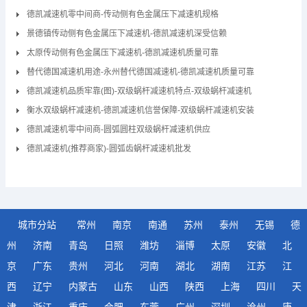
德凯减速机零中间商-传动侧有色金属压下减速机规格
景德镇传动侧有色金属压下减速机-德凯减速机深受信赖
太原传动侧有色金属压下减速机-德凯减速机质量可靠
替代德国减速机用途-永州替代德国减速机-德凯减速机质量可靠
德凯减速机品质牢靠(图)-双级蜗杆减速机特点-双级蜗杆减速机
衡水双级蜗杆减速机-德凯减速机信誉保障-双级蜗杆减速机安装
德凯减速机零中间商-圆弧圆柱双级蜗杆减速机供应
德凯减速机(推荐商家)-圆弧齿蜗杆减速机批发
城市分站
常州
南京
南通
苏州
泰州
无锡
德
州
济南
青岛
日照
潍坊
淄博
太原
安徽
北
京
广东
贵州
河北
河南
湖北
湖南
江苏
江
西
辽宁
内蒙古
山东
山西
陕西
上海
四川
天