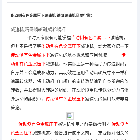
传动侧有色金属压下
减速机
-德凯
减速机
品质牢靠：
减速机
,
精密蜗轮副
,
蜗轮蜗杆
平时大家很有可能掌握
传动侧有色金属压下
减速机
，
但并不是很了解
传动侧有色金属压下
减速机
，给大家介绍一下
传动侧有色金属压下
减速机
的基本概念和应用领域。
传
动侧有色金属压下
减速机
，他实际上是一种驱动力传递组织，
自身并不会造成驱动力，其功效是运用传动齿轮尺寸不一样和
速率转化器，将电动机（电机）的旋转数降速到自身所需的旋
转数；并获得很大转距的组织。在现阶段用以传送驱动力与健
身运动的组织中，
传动侧有色金属压下
减速机
的运用范畴非常
普遍。
传动侧有色金属压下
减速机
使用之前要做检测 在
传动侧有
色金属压下
减速机
这种设备进行使用之前，一定要做好相关的