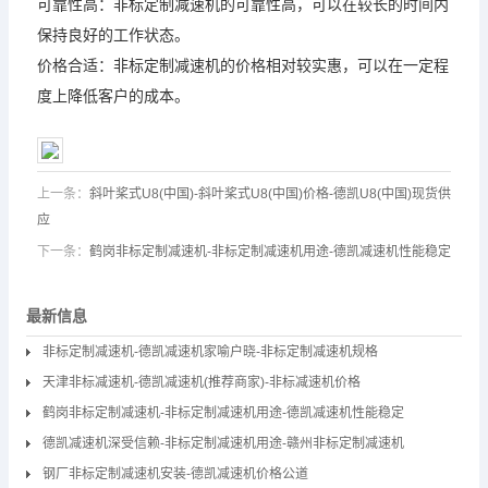
可靠性高：非标定制
减速机
的可靠性高，可以在较长的时间内
保持良好的工作状态。
价格合适：非标定制
减速机
的价格相对较实惠，可以在一定程
度上降低客户的成本。
上一条：
斜叶桨式U8(中国)-斜叶桨式U8(中国)价格-德凯U8(中国)现货供
应
下一条：
鹤岗非标定制减速机-非标定制减速机用途-德凯减速机性能稳定
最新信息
非标定制减速机-德凯减速机家喻户晓-非标定制减速机规格
天津非标减速机-德凯减速机(推荐商家)-非标减速机价格
鹤岗非标定制减速机-非标定制减速机用途-德凯减速机性能稳定
德凯减速机深受信赖-非标定制减速机用途-赣州非标定制减速机
钢厂非标定制减速机安装-德凯减速机价格公道