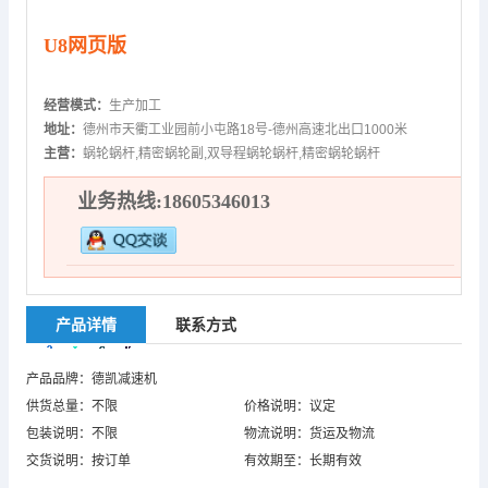
U8网页版
经营模式：
生产加工
地址：
德州市天衢工业园前小屯路18号-德州高速北出口1000米
主营：
蜗轮蜗杆,精密蜗轮副,双导程蜗轮蜗杆,精密蜗轮蜗杆
业务热线:18605346013
产品详情
联系方式
产品品牌：德凯减速机
供货总量：不限
价格说明：议定
包装说明：不限
物流说明：货运及物流
交货说明：按订单
有效期至：长期有效