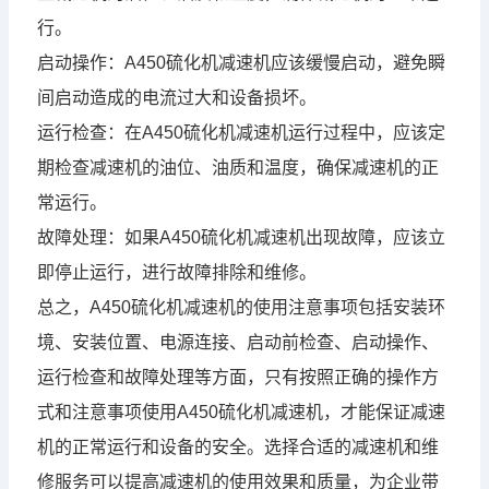
行。
启动操作：A450硫化机
减速机
应该缓慢启动，避免瞬
间启动造成的电流过大和设备损坏。
运行检查：在A450硫化机
减速机
运行过程中，应该定
期检查
减速机
的油位、油质和温度，确保
减速机
的正
常运行。
故障处理：如果A450硫化机
减速机
出现故障，应该立
即停止运行，进行故障排除和维修。
总之，A450硫化机
减速机
的使用注意事项包括安装环
境、安装位置、电源连接、启动前检查、启动操作、
运行检查和故障处理等方面，只有按照正确的操作方
式和注意事项使用A450硫化机
减速机
，才能保证
减速
机
的正常运行和设备的安全。选择合适的
减速机
和维
修服务可以提高
减速机
的使用效果和质量，为企业带