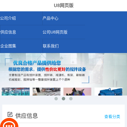
U8网页版
公司介绍
产品中心
供应信息
公司U8网页版
企业图集
联系我们
供应信息
查看分类