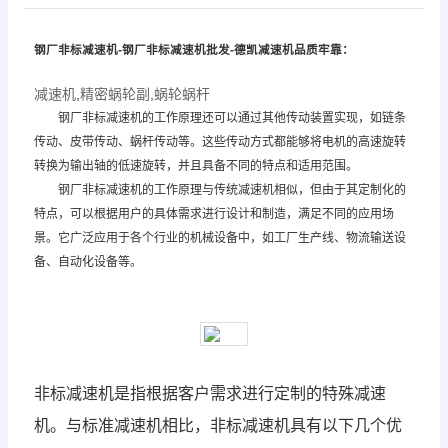
钢厂非标
减速机
-钢厂非标
减速机
批发-德凯
减速机
品质牢靠：
减速机
,
精密蜗轮副
,
蜗轮蜗杆
钢厂非标
减速机
的工作原理还可以通过其他传动装置实现，如链条
传动、皮带传动、蜗杆传动等。这些传动方式都能够将电机的高速旋转
转换为输出轴的低速旋转，并且具备不同的特点和适用范围。
钢厂非标
减速机
的工作原理与传统
减速机
相似，但由于其定制化的
特点，可以根据用户的具体需求进行设计和制造，满足不同的应用场
景。它广泛应用于各个行业的机械设备中，如工厂生产线、物流输送设
备、自动化设备等。
非标
减速机
是指根据客户需求进行定制的特殊
减速
机
。与标准
减速机
相比，非标
减速机
具有以下几个优