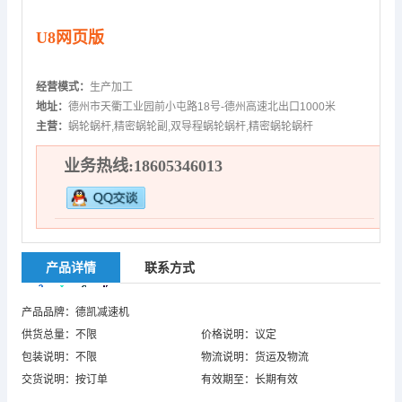
U8网页版
经营模式：
生产加工
地址：
德州市天衢工业园前小屯路18号-德州高速北出口1000米
主营：
蜗轮蜗杆,精密蜗轮副,双导程蜗轮蜗杆,精密蜗轮蜗杆
业务热线:18605346013
产品详情
联系方式
产品品牌：德凯减速机
供货总量：不限
价格说明：议定
包装说明：不限
物流说明：货运及物流
交货说明：按订单
有效期至：长期有效