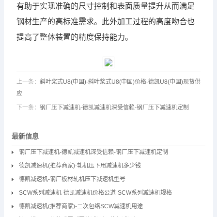
有助于实现准确的尺寸控制和表面质量提升从而满足
钢材生产的高标准需求。此外加工过程的高度吻合也
提高了整体装置的精度保持能力。
上一条：
斜叶桨式U8(中国)-斜叶桨式U8(中国)价格-德凯U8(中国)现货供
应
下一条：
钢厂压下减速机-德凯减速机深受信赖-钢厂压下减速机定制
最新信息
钢厂压下减速机-德凯减速机深受信赖-钢厂压下减速机定制
德凯减速机(推荐商家)-轧机压下用减速机多少钱
德凯减速机-钢厂板材轧机压下减速机型号
SCW系列减速机-德凯减速机价格公道-SCW系列减速机规格
德凯减速机(推荐商家)-二次包络SCW减速机用途