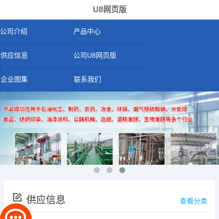
U8网页版
公司介绍
产品中心
供应信息
公司U8网页版
企业图集
联系我们
供应信息
查看分类