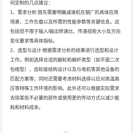
何定制的几点建议：
1、需求分析:首先需要明确
减速机
在钢厂的具体应用
场景、工作负载以及所需的性能参数等关键信息。这
包括但不限于输入/输出转速比、传递扭矩大小及方向
变化要求等具体指标。
2、选型与设计:根据需求分析的结果进行选型和设计
工作。例如选择合适的蜗轮和蜗杆类型（如平面二次
包络型）、齿轮座结构设计以及与电机等其他设备的
匹配方案等；同时还需要考虑材料选择以应对高温高
压等特殊工作环境的影响。此外还可以根据实际需求
去除某些不必要的部件或使用更的传动方式以减少能
耗和材料成本。