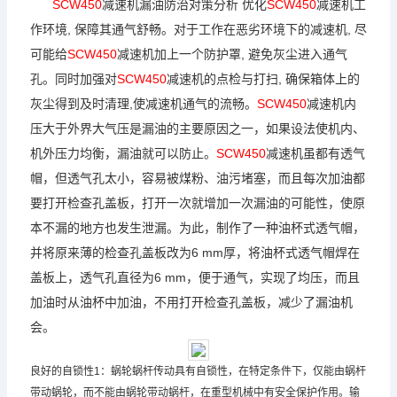
SCW450
减速机
漏油防治对策分析 优化
SCW450
减速机
工
作环境, 保障其通气舒畅。对于工作在恶劣环境下的
减速机
, 尽
可能给
SCW450
减速机
加上一个防护罩, 避免灰尘进入通气
孔。同时加强对
SCW450
减速机
的点检与打扫, 确保箱体上的
灰尘得到及时清理,使
减速机
通气的流畅。
SCW450
减速机
内
压大于外界大气压是漏油的主要原因之一，如果设法使机内、
机外压力均衡，漏油就可以防止。
SCW450
减速机
虽都有透气
帽，但透气孔太小，容易被煤粉、油污堵塞，而且每次加油都
要打开检查孔盖板，打开一次就增加一次漏油的可能性，使原
本不漏的地方也发生泄漏。为此，制作了一种油杯式透气帽，
并将原来薄的检查孔盖板改为6 mm厚，将油杯式透气帽焊在
盖板上，透气孔直径为6 mm，便于通气，实现了均压，而且
加油时从油杯中加油，不用打开检查孔盖板，减少了漏油机
会。
良好的自锁性1：
蜗轮蜗杆
传动具有自锁性，在特定条件下，仅能由蜗杆
带动蜗轮，而不能由蜗轮带动蜗杆，在重型机械中有安全保护作用。输