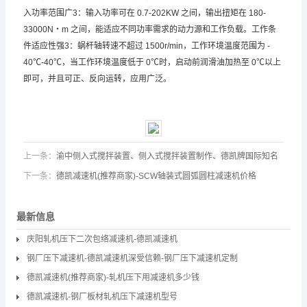
入功率范围广3：输入功率可在 0.7-202KW 之间，输出扭矩在 180-
33000N・m 之间，能适应不同功率需求的动力源和工作负载。工作条
件适应性强3：蜗杆轴转速不超过 1500r/min，工作环境温度范围为 -
40℃-40℃，当工作环境温度低于 0℃时，启动前润滑油加热至 0℃以上
即可，并且可正、反向运转，应用广泛。
上一条：
渝中侧入式搅拌装置、侧入式搅拌装置制作、德凯牌国际知名
下一条：
德凯减速机(推荐商家)-SCW轴装式圆弧圆柱减速机价格
最新信息
庆阳轧机压下二次包络减速机-德凯减速机
钢厂压下减速机-德凯减速机深受信赖-钢厂压下减速机定制
德凯减速机(推荐商家)-轧机压下用减速机多少钱
德凯减速机-钢厂板材轧机压下减速机型号