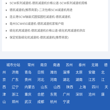
SCW系列减速机-德凯减速机价格公道-SCW系列减速机规格
德凯减速机(推荐商家)-二次包络SCW减速机用途
连云港SCW轴装式圆弧圆柱减速机-德凯减速机
亳州SCW450减速机-德凯减速机家喻户晓
硫化机用减速机-德凯减速机价格公道-硫化机用减速机供应
保定轮胎硫化机减速机-德凯减速机(推荐商家)
城市分站
常州
南京
南通
苏州
泰州
无锡
德
州
济南
青岛
日照
潍坊
淄博
太原
安徽
北
京
广东
贵州
河北
河南
湖北
湖南
江苏
江
西
辽宁
内蒙古
山东
山西
陕西
上海
四川
天
津
浙江
重庆
合肥
东莞
广州
深圳
沧州
唐
山
郑州
武汉
成都
杭州
宁波