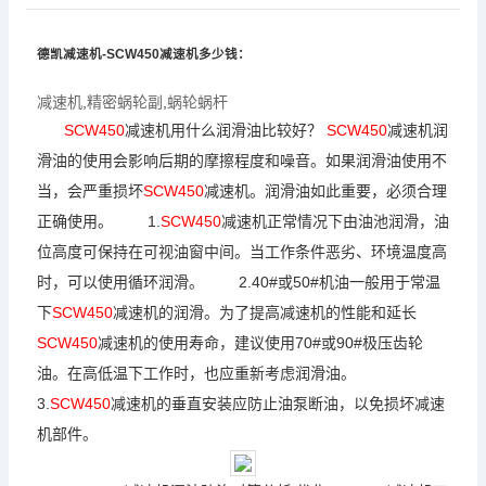
德凯
减速机
-SCW450
减速机
多少钱：
减速机
,
精密蜗轮副
,
蜗轮蜗杆
SCW450
减速机
用什么润滑油比较好？
SCW450
减速机
润
滑油的使用会影响后期的摩擦程度和噪音。如果润滑油使用不
当，会严重损坏
SCW450
减速机
。润滑油如此重要，必须合理
正确使用。 1.
SCW450
减速机
正常情况下由油池润滑，油
位高度可保持在可视油窗中间。当工作条件恶劣、环境温度高
时，可以使用循环润滑。 2.40#或50#机油一般用于常温
下
SCW450
减速机
的润滑。为了提高
减速机
的性能和延长
SCW450
减速机
的使用寿命，建议使用70#或90#极压齿轮
油。在高低温下工作时，也应重新考虑润滑油。
3.
SCW450
减速机
的垂直安装应防止油泵断油，以免损坏
减速
机
部件。