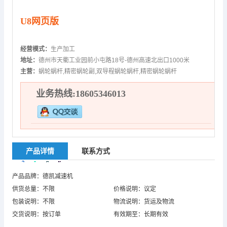
U8网页版
经营模式：
生产加工
地址：
德州市天衢工业园前小屯路18号-德州高速北出口1000米
主营：
蜗轮蜗杆,精密蜗轮副,双导程蜗轮蜗杆,精密蜗轮蜗杆
业务热线:18605346013
产品详情
联系方式
产品品牌：德凯减速机
供货总量：不限
价格说明：议定
包装说明：不限
物流说明：货运及物流
交货说明：按订单
有效期至：长期有效