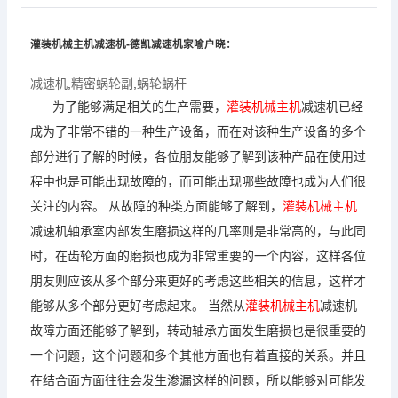
灌装机械主机
减速机
-德凯
减速机
家喻户晓：
减速机
,
精密蜗轮副
,
蜗轮蜗杆
为了能够满足相关的生产需要，
灌装机械主机
减速机
已经
成为了非常不错的一种生产设备，而在对该种生产设备的多个
部分进行了解的时候，各位朋友能够了解到该种产品在使用过
程中也是可能出现故障的，而可能出现哪些故障也成为人们很
关注的内容。 从故障的种类方面能够了解到，
灌装机械主机
减速机
轴承室内部发生磨损这样的几率则是非常高的，与此同
时，在齿轮方面的磨损也成为非常重要的一个内容，这样各位
朋友则应该从多个部分来更好的考虑这些相关的信息，这样才
能够从多个部分更好考虑起来。 当然从
灌装机械主机
减速机
故障方面还能够了解到，转动轴承方面发生磨损也是很重要的
一个问题，这个问题和多个其他方面也有着直接的关系。并且
在结合面方面往往会发生渗漏这样的问题，所以能够对可能发