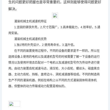
生的问题更好把握也是非常重要的，这样则能够使得问题更好
解决。
灌装机械主机
减速机
特征
1.坚固的铸铁外壳，
2.尺寸范围广，
3.高承载能力，
4.效率好，
5.通
用安装。
灌装机械主机
减速机
优势
1.独1特的外壳设计，
2.使用寿命长，
3.温升低。
在不同的装置使用过程中，不同的设备的要求是不一样的，所以在
选择设备上使用的电机以及
减速机
型号的时候需要了解一下设备的运行
情况以及使用环境去匹配对一个电机以及
减速机
型号作为传动件进行使
用。由动力装置齿轮减速马达、液压轮、大小齿轮、螺丝头、磁盘离合
器、主动力齿轮、挡板、盖修边斗、涡轮减速器等组成。不同的制造商
生产不同的灌装机器，例如在结构上以不同的方式灌装固体和液体机
器，但整体的动力传输或动力配置是相似的。