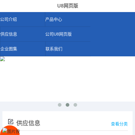
U8网页版
公司介绍
产品中心
供应信息
公司U8网页版
企业图集
联系我们
供应信息
查看分类