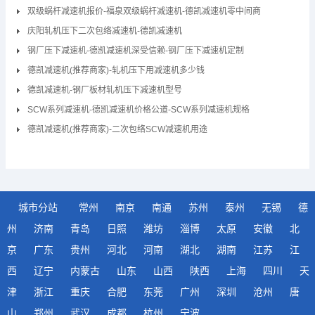
双级蜗杆减速机报价-福泉双级蜗杆减速机-德凯减速机零中间商
庆阳轧机压下二次包络减速机-德凯减速机
钢厂压下减速机-德凯减速机深受信赖-钢厂压下减速机定制
德凯减速机(推荐商家)-轧机压下用减速机多少钱
德凯减速机-钢厂板材轧机压下减速机型号
SCW系列减速机-德凯减速机价格公道-SCW系列减速机规格
德凯减速机(推荐商家)-二次包络SCW减速机用途
城市分站
常州
南京
南通
苏州
泰州
无锡
德
州
济南
青岛
日照
潍坊
淄博
太原
安徽
北
京
广东
贵州
河北
河南
湖北
湖南
江苏
江
西
辽宁
内蒙古
山东
山西
陕西
上海
四川
天
津
浙江
重庆
合肥
东莞
广州
深圳
沧州
唐
山
郑州
武汉
成都
杭州
宁波