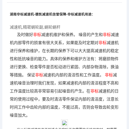
湖南非标
减速机
-德凯
减速机
信誉保障-非标
减速机
用途：
减速机
,
精密蜗轮副
,
蜗轮蜗杆
及时做好
非标
减速机
维护和保养。 噪音的产生和
非标
减速
机
内部零件的损害有很大关系，如果能及时定期对
非标
减速机
进行保养和维护，在长期的保养下可以大大提高
减速机
的稳定
性和抵抗噪音的能力。具体的保养和维护方法有：将磨损物件
进行更换、检查零件是否松动进行紧固、内部杂物清除，换油
等措施。 保证
非标
减速机
内部的清洁性和工作温度。
非标
减
速机
噪音治理时我们发现，如果
减速机
内部的清洁程度不高和
工作温度比较高非常容易引起噪音的产生。在
非标
减速机
的日
常的使用过程中，要及时清洁零件保证内部的清洁度，注意长
时间工作中齿轮内部的温度，不能过高，否则会导致齿轮变形
噪音加大。