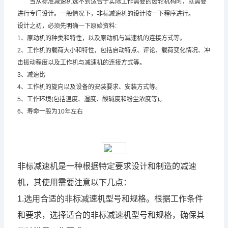
当从标准
减速机
选不到适合于实际工作需要的齿轮机构时，就需要
进行专门设计。一般情况下，非标
减速机
的设计按一下程序进行。
设计之初，必须先明确一下原始资料:
1、原动机的种类和特性，以及原动机与
减速机
的连接方式等。
2、工作机的载荷大小和特性，包括启动特点、评论、载荷变化情况、冲
击振动程度以及工作机与
减速机
的连接方式等。
3、减速比
4、工作机的旋向以及设备的安装要求、安装方式等。
5、工作环境(包括温度、湿度、酸碱度和粉尘浓度等)。
6、寿命一般为10年左右
非标
减速机
是一种根据特定要求设计和制造的
减速
机
，其使用需要注意以下几点：
1.选用合适的非标
减速机
型号和规格。根据工作条件
和要求，选择适合的非标
减速机
型号和规格，确保其