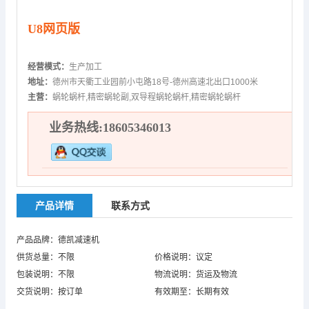
U8网页版
经营模式：
生产加工
地址：
德州市天衢工业园前小屯路18号-德州高速北出口1000米
主营：
蜗轮蜗杆,精密蜗轮副,双导程蜗轮蜗杆,精密蜗轮蜗杆
业务热线:18605346013
产品详情
联系方式
产品品牌：德凯减速机
供货总量：不限
价格说明：议定
包装说明：不限
物流说明：货运及物流
交货说明：按订单
有效期至：长期有效