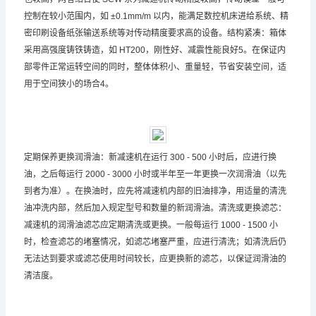
控制在较小范围内，如 ±0.1mm/m 以内，能满足数控机床进给系统、精
密印刷设备纸张输送系统等对传动精度要求高的设备。结构紧凑：箱体
采用高强度铸铁铸造，如 HT200，刚性好、减震性能良好5。在保证内
部零件正常运转空间的同时，整体体积小、重量轻，节省安装空间，适
用于空间狭小的场合4。
定期保养更换润滑油：新
减速机
在运行 300 - 500 小时后，应进行换
油，之后每运行 2000 - 3000 小时或半年至一年更换一次润滑油（以先
到者为准）。在换油时，应先将
减速机
内部的旧油排净，用适量的清洗
油冲洗内部，然后加入规定型号和数量的新润滑油。清洗或更换滤芯：
减速机
的润滑油滤芯应定期清洗或更换。一般每运行 1000 - 1500 小
时，检查滤芯的堵塞情况，如滤芯堵塞严重，应进行清洗；如清洗后仍
无法达到要求或滤芯使用时间较长，应更换新的滤芯，以保证润滑油的
清洁度。