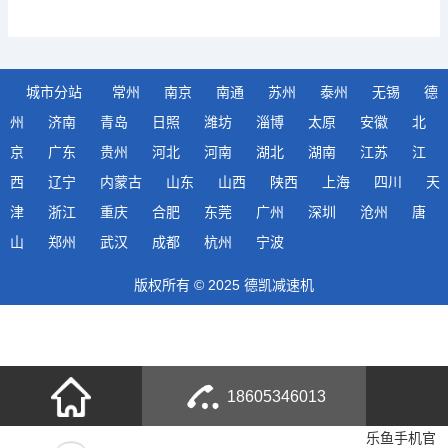
城市分站
常州
南京
南通
苏州
泰州
无锡
德
州
济南
青岛
日照
潍坊
淄博
太原
安徽
北
京
广东
贵州
河北
河南
湖北
湖南
江苏
江
西
辽宁
内蒙古
山东
山西
陕西
上海
四川
天
津
浙江
重庆
合肥
东莞
广州
深圳
沧州
唐
山
郑州
武汉
成都
杭州
宁波
版权所有 © 2025 德凯减速机
18605346013
乐鱼手机官