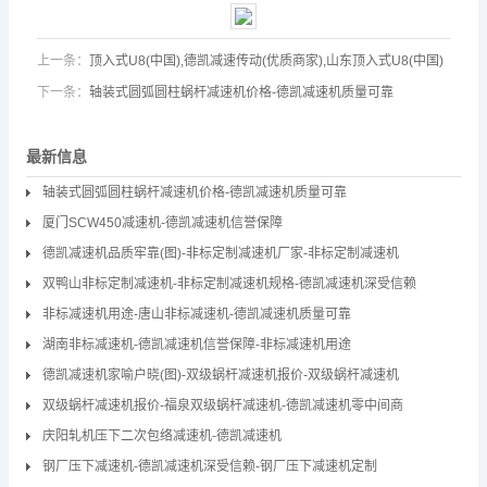
上一条：
顶入式U8(中国),德凯减速传动(优质商家),山东顶入式U8(中国)
下一条：
轴装式圆弧圆柱蜗杆减速机价格-德凯减速机质量可靠
最新信息
轴装式圆弧圆柱蜗杆减速机价格-德凯减速机质量可靠
厦门SCW450减速机-德凯减速机信誉保障
德凯减速机品质牢靠(图)-非标定制减速机厂家-非标定制减速机
双鸭山非标定制减速机-非标定制减速机规格-德凯减速机深受信赖
非标减速机用途-唐山非标减速机-德凯减速机质量可靠
湖南非标减速机-德凯减速机信誉保障-非标减速机用途
德凯减速机家喻户晓(图)-双级蜗杆减速机报价-双级蜗杆减速机
双级蜗杆减速机报价-福泉双级蜗杆减速机-德凯减速机零中间商
庆阳轧机压下二次包络减速机-德凯减速机
钢厂压下减速机-德凯减速机深受信赖-钢厂压下减速机定制