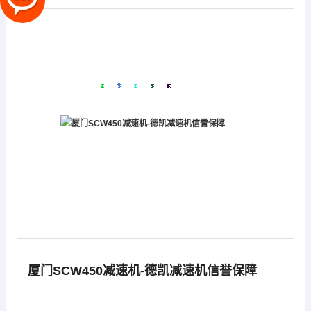
厦门SCW450减速机-德凯减速机信誉保障