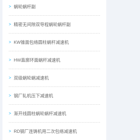
蜗轮蜗杆副
精密无间隙双导程蜗轮蜗杆副
KW锥面包络圆柱蜗杆减速机
HW直廓环面蜗杆减速机
双级蜗轮蜗减速机
钢厂轧机压下减速机
渐开线圆柱蜗轮蜗杆减速机
RD钢厂连铸机用二次包络减速机