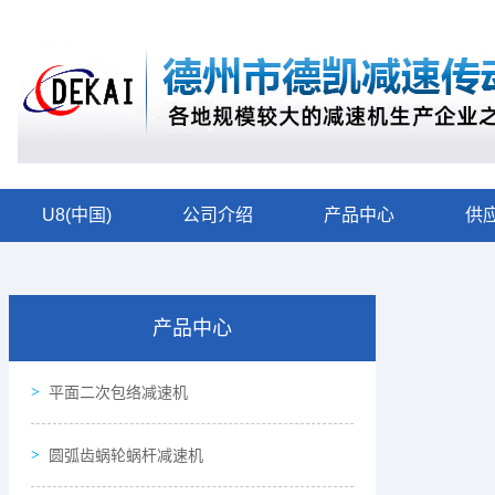
U8(中国)
公司介绍
产品中心
供
产品中心
平面二次包络减速机
圆弧齿蜗轮蜗杆减速机