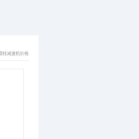
圆柱减速机价格