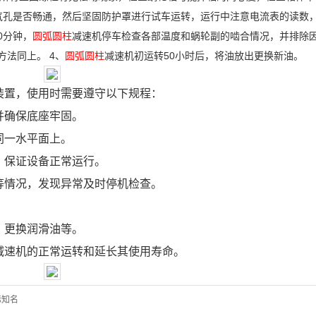
气孔是否畅通，然后坚固防护罩进行试车运转，运行中注意电流表的读数
0分钟，
圆弧圆柱
减速机
停车检查各部温度和蜗轮副的啮合情况，并排除
方法同上。 4、
圆弧圆柱
减速机
初运转50小时后，将油放出更换新油。
装置，使用时需要遵守以下规程：
并确保底座牢固。
同一水平面上。
，保证设备正常运行。
等情况，发现异常及时停机检查。
、更换润滑油等。
减速机
的正常运转和延长其使用寿命。
际知名