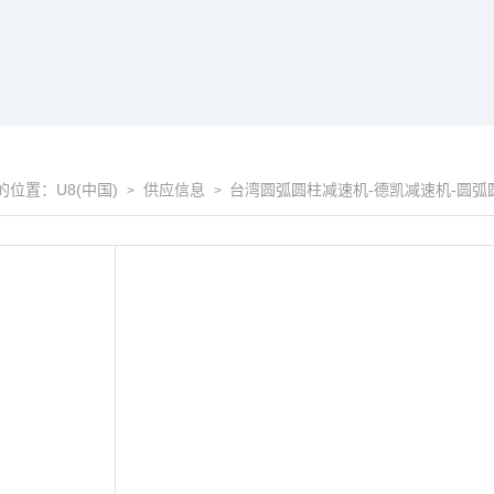
的位置：
U8(中国)
供应信息
台湾圆弧圆柱减速机-德凯减速机-圆弧
>
>