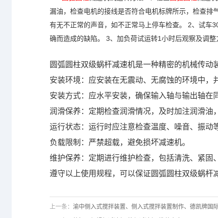
漏油，检查电机的接线是否符合电机标牌所示，检查排
有无不正常的声音，如不正常马上停车检查。 2、试车3
确而造成的缺陷。 3、加负荷试运转1小时后观察及调整
圆弧圆柱双级蜗杆
减速机
是一种精密的机械传动
安装环境：应安装在无震动、无腐蚀的环境中，
安装方式：应水平安装，确保输入轴与输出轴在
润滑保养：定期检查润滑情况，及时加注润滑油
运行状态：运行时应注意检查温度、噪音、振动
负载限制：严禁超载，避免损坏
减速机
。
维护保养：定期进行维护检查，包括清洗、紧固
遵守以上使用规程，可以保证圆弧圆柱双级蜗杆
上一条：
渝中侧入式搅拌装置、侧入式搅拌装置制作、德凯牌国