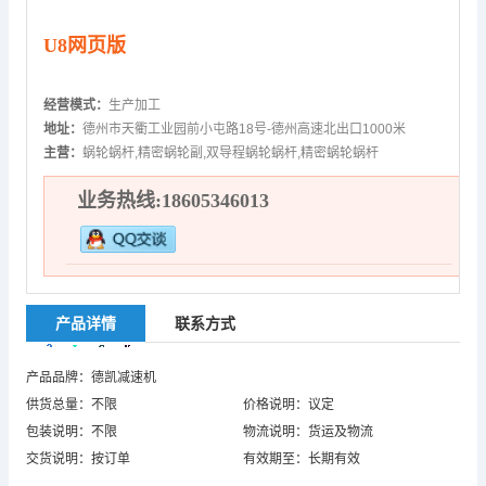
U8网页版
经营模式：
生产加工
地址：
德州市天衢工业园前小屯路18号-德州高速北出口1000米
主营：
蜗轮蜗杆,精密蜗轮副,双导程蜗轮蜗杆,精密蜗轮蜗杆
业务热线:18605346013
产品详情
联系方式
产品品牌：德凯减速机
供货总量：不限
价格说明：议定
包装说明：不限
物流说明：货运及物流
交货说明：按订单
有效期至：长期有效