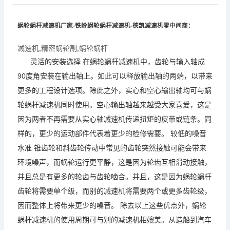
蜗轮蜗杆
减速机
厂家-铁岭
蜗轮蜗杆
减速机
-德凯
减速机
零中间商：
减速机
,
精密蜗轮副
,
蜗轮蜗杆
灵活的安装选择 在
蜗轮蜗杆
减速机
中，齿轮与输入轴成
90度角安装在输出轴上。如此可以释放输出轴的两端，以带来
更多的工程设计选项。除此之外，实心和空心输出轴均可与
蜗
轮蜗杆
减速机
同时使用。空心输出轴越来越受大家喜爱，这是
因为两者不再需要从实心轴
减速机
传递扭矩的皮带或链条。同
样的，更少的运动部件代表着更少的检修需要。 较低的噪音
水准 锥齿轮和斜齿轮传动中常见的齿轮突然接触可能会带来
环境噪声，而蜗轮运行更平静，这是因为轮齿互相滑动接触，
并且总是有更多的轮齿与齿轮啮合。并且，这是因为
蜗轮蜗杆
齿轮将需要单个级，而别的
减速机
将需要两个或更多齿轮级，
因而整体上将带来更少的噪音。 除去以上这些优点外，
蜗轮
蜗杆
减速机
的使用周期可与别的
减速机
相媲美。从造船到汽车