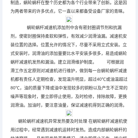
制造，
蜗轮蜗杆
在整个历史都为各个行业带来了创新。这是因
为两者带来的许多优点，它一直以来都备受设备厂家的青睐。
蜗轮蜗杆
减速机
添加剂中含有密封圈调节剂和抗漏
剂，使密封圈保持柔软和弹性，有效减少润滑油漏。
减速机
安
装位置的选择。位置允许的情况下，尽量不采用立式安装。立
式安装时，润滑油的添加量要比水平安装多很多，易造成
蜗轮
蜗杆
减速机
发热和漏油。建立润滑维护制度。 可根据润
滑工作五定原则对
减速机
进行维护，做到每一台
蜗轮蜗杆
减速
机
都有责任人定期检查，发现温升明显，超过40℃或油温超过
80℃，油的质量下降或油中发现较多的铜粉以及产生不正常的
噪声等现象时，要立即停止使用，及时检修，排除故障，更换
润滑油。加油时，要注意油量，保证
减速机
得到正确的润滑。
蜗轮蜗杆
减速机
异常发热要及时处理 在
蜗轮蜗杆
减速机
使
用过程中，经常遇到
减速机
运转时发热。造成内部
蜗轮蜗杆
的