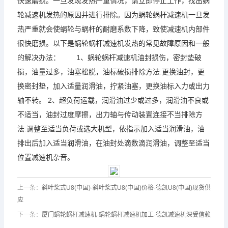
快速磨损。一旦发现发热严重情况，请立即停止工作，找出蜗
轮
减速机
发热的原因并进行排除。因为
蜗轮蜗杆
减速机
一旦发
热严重就会使蜗轮与蜗杆的耐磨系数下降，致使
减速机
内部件
很快磨损。以下是
蜗轮蜗杆
减速机
发热的常见故障原因和一般
的解决办法： 1、
蜗轮蜗杆
减速机
油封损伤，密封垫破
损，油量过多，油塞松脱，油标破损排除方法:更换油封，更
换密封垫，加入适量润滑油，拧紧油塞，更换油标入力或出力
轴不转。 2、超负荷运载，润滑油过少或过多，润滑油不良或
不适当，油封过度摩擦，出力轴与传动装置连接不当排除方
法:调整至适当负荷或选大机型，依指示加入适当润滑油，油
排出后加入适当润滑油，在油封处滴数滴润滑油，调整至适当
位置
减速机
杂音。
上一条：
斜叶桨式U8(中国)-斜叶桨式U8(中国)价格-德凯U8(中国)现货供
应
下一条：
厦门蜗轮蜗杆减速机-蜗轮蜗杆减速机加工-德凯减速机深受信赖